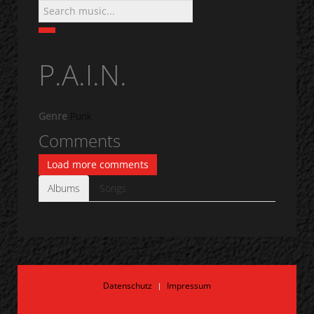
P.A.I.N.
Genre
Punk
Comments
Load more comments
Albums
Songs
Datenschutz
Impressum