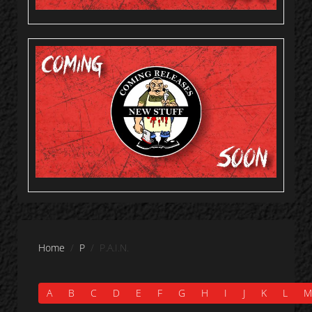
Home
P
P.A.I.N.
A
B
C
D
E
F
G
H
I
J
K
L
M