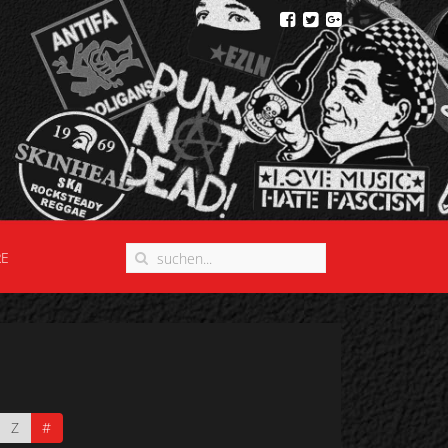
RE
Z
#