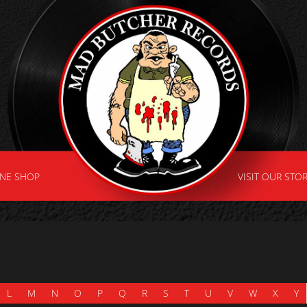
INE SHOP
VISIT OUR STO
L
M
N
O
P
Q
R
S
T
U
V
W
X
Y