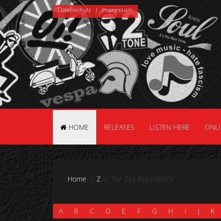
Datenschutz
Impressum
HOME
RELEASES
LISTEN HERE
ONL
Home
Z
The Zsa Zsa Gabor's
A
B
C
D
E
F
G
H
I
J
K